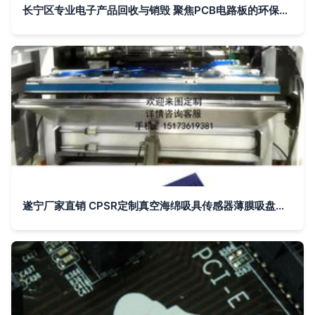
长宁区专业电子产品回收与销毁 聚焦PCB电路板的环保处置
遂宁厂家直销 CPSR定制真空海绵吸具传感器薄膜吸盘在PCB电路板搬运中的应用