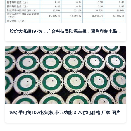
股价大涨超197%，广合科技登陆深主板，聚焦印制电路板产品
t6铝手电筒10w控制板,带五功能,3.7v供电价格 厂家 图片