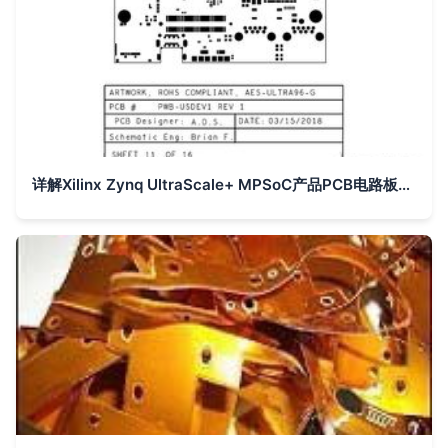
详解Xilinx Zynq UltraScale+ MPSoC产品PCB电路板设计